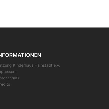
INFORMATIONEN
atzung Kinderhaus Hainstadt e.V.
mpressum
atenschutz
redits