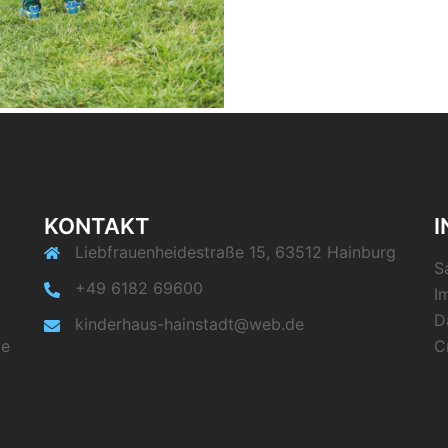
KONTAKT
Liebfrauenheidestraße 15, 63512 Hainburg
S
+49 6182 69600
I
D
kinderhaus-hainstadt@web.de
le
C