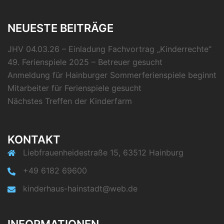
NEUESTE BEITRÄGE
JHV 04.03.26 – Einladung Fachvortrag „Kinderrechte“
49. Ferienspiele 2025 – Betreuer gesucht
Anmeldung für Hainburger Sommerferienspiele beginnt
Mitarbeiter für Ferienspiele gesucht
Nächstes Treffen der Kinderfarm
KONTAKT
Liebfrauenheidestraße 15, 63512 Hainburg
+49 6182 69600
kinderhaus-hainstadt@web.de